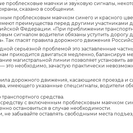
е проблесковые маячки и звуковую сигналы, некот
раны, сказано в сообщении.
нным проблесковым маячком синего и красного цве
 имеют преимущества перед другими участниками д
ссийской Федерации. «При приближении транспорт
овым сигналом водители обязаны уступить дорогу 
а». Так гласят правила дорожного движения Росси
 одной серьёзной проблемой это заставленные част
ам приходится двигаться медленно, балансируя ме
ание магистральной линии позволяет установить авт
де — это необходимо, зачастую практически невозмо
вила дорожного движения, касающиеся проезда и 
а, имеющего указанные спецсигналы, водители обя
 транспортного средства.
средству с включенным проблесковым маячком сине
енно остановиться в случае необходимости.
, не забывайте оставлять свободными места подъе