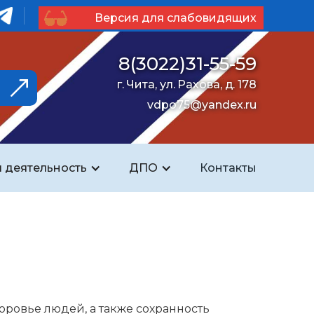
Версия для слабовидящих
8(3022)31-55-59
г. Чита, ул. Рахова, д. 178
vdpo75@yandex.ru
 деятельность
ДПО
Контакты
оровье людей, а также сохранность