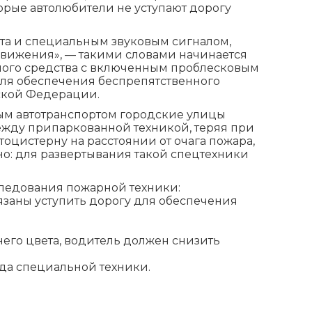
орые автолюбители не уступают дорогу
та и специальным звуковым сигналом,
вижения», — такими словами начинается
ного средства с включенным проблесковым
для обеспечения беспрепятственного
йской Федерации.
ным автотранспортом городские улицы
жду припаркованной техникой, теряя при
оцистерну на расстоянии от очага пожара,
жно: для развертывания такой спецтехники
следования пожарной техники:
заны уступить дорогу для обеспечения
го цвета, водитель должен снизить
зда специальной техники.