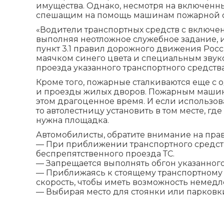
имущества. Однако, несмотря на включенны
спешащим на помощь машинам пожарной ох
«Водители транспортных средств с включе
выполняя неотложное служебное задание,
пункт 3.1 правил дорожного движения Ро
маячком синего цвета и специальным звук
проезда указанного транспортного средств
Кроме того, пожарные сталкиваются еще с
и проезды жилых дворов. Пожарным машин
этом драгоценное время. И если использов
то автолестницу установить в том месте, г
нужна площадка.
Автомобилисты, обратите внимание на пра
— При приближении транспортного средств
беспрепятственного проезда ТС.
— Запрещается выполнять обгон указанного
— Приближаясь к стоящему транспортному 
скорость, чтобы иметь возможность немедл
— Выбирая место для стоянки или парковки