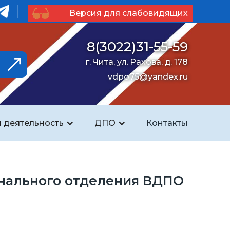
Версия для слабовидящих
8(3022)31-55-59
г. Чита, ул. Рахова, д. 178
vdpo75@yandex.ru
 деятельность
ДПО
Контакты
онального отделения ВДПО