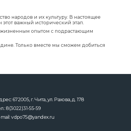
тво народов и их культуру. В настоящее
н этот важный исторический этап.
и жизненным опытом с подрастающим
одине. Только вместе мы сможем добиться
дрес: 672005, г. Чита, ул. Рахова, д. 178
ел.: 8(3022)31-55-59
-mail: vdpo75@yandex.ru