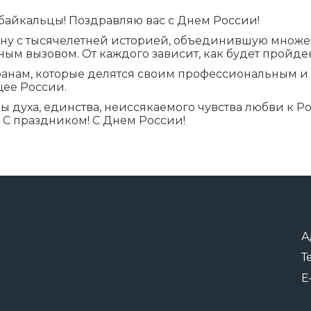
байкальцы! Поздравляю вас с Днем России!
ану с тысячелетней историей, объединившую множес
ным вызовом. От каждого зависит, как будет пройде
еранам, которые делятся своим профессиональным 
щее России.
ы духа, единства, неиссякаемого чувства любви к Р
 С праздником! С Днем России!
А
Т
E