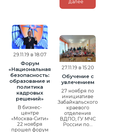
далее
29.11.19 в 18:07
Форум
27.11.19 в 15:20
«Национальная
безопасность:
Обучение с
образование и
увлечением
политика
27 ноября по
кадровых
инициативе
решений»
Забайкальского
В бизнес-
краевого
центре
отделения
«Москва-Сити»
ВДПО, ГУ МЧС
22 ноября
России по…
прошел форум