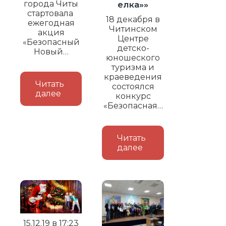
города Читы
елка»»
стартовала
18 декабря в
ежегодная
Читинском
акция
Центре
«Безопасный
детско-
Новый…
юношеского
туризма и
краеведения
Читать
состоялся
далее
конкурс
«Безопасная…
Читать
далее
15.12.19 в 17:23