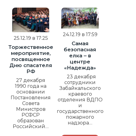
24.12.19 в 17:59
25.12.19 в 17:25
Самая
Торжественное
безопасная
мероприятие,
елка – в
посвященное
центре
Дню спасателя
«Надежда»
РФ
23 декабря
27 декабря
сотрудники
1990 года на
Забайкальского
основании
краевого
Постановления
отделения ВДПО
Совета
и
Министров
государственного
РСФСР
пожарного
образован
надзора…
Российский…