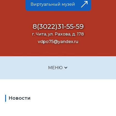
Виртуальный музей
8(3022)31-55-59
г. Чита, ул. Рахова, д. 178
vdpo75@yandex.ru
МЕНЮ
Новости