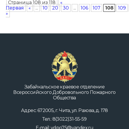
Страница 108 из 118
«
Первая
«
...
10
20
30
...
106
107
108
109
»
Забайкальское краевое отделение
Всероссийского Добровольного Пожарного
Общества
Адрес: 672005, г. Чита, ул. Рахова, д. 178
Тел.: 8(3022)31-55-59
E-mail: vdpo75@yandex.ru