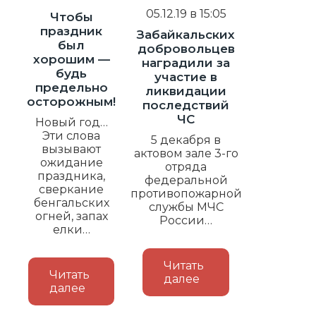
05.12.19 в 15:05
Чтобы
праздник
Забайкальских
был
добровольцев
хорошим —
наградили за
будь
участие в
предельно
ликвидации
осторожным!
последствий
ЧС
Новый год…
Эти слова
5 декабря в
вызывают
актовом зале 3-го
ожидание
отряда
праздника,
федеральной
сверкание
противопожарной
бенгальских
службы МЧС
огней, запах
России…
елки…
Читать
Читать
далее
далее