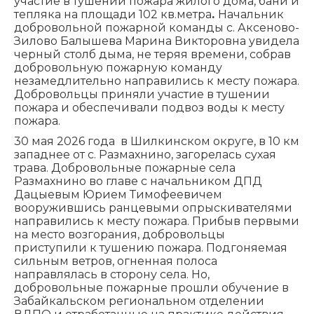
участие в тушении пожара жилого дома, бани и
тепляка на площади 102 кв.метра
.
Начальник
добровольной пожарной команды с. Аксеново-
Зилово Балышева Марина Викторовна увидела
черный столб дыма, не теряя времени, собрав
добровольную пожарную команду
незамедлительно направились к месту пожара.
Добровольцы приняли участие в тушении
пожара и обеспечивали подвоз воды к месту
пожара.
30 мая 2026 года в Шилкинском округе, в 10 км
западнее от с. Размахнино, загорелась сухая
трава. Добровольные пожарные села
Размахнино во главе с начальником ДПД
Дацыевым Юрием Тимофеевичем
вооружившись ранцевыми опрыскивателями
направились к месту пожара. Прибыв первыми
на место возгорания, добровольцы
приступили к тушению пожара. Подгоняемая
сильным ветров, огненная полоса
направлялась в сторону села. Но,
добровольные пожарные прошли обучение в
Забайкальском региональном отделении