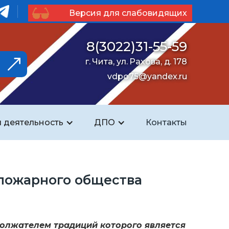
Версия для слабовидящих
8(3022)31-55-59
г. Чита, ул. Рахова, д. 178
vdpo75@yandex.ru
 деятельность
ДПО
Контакты
 пожарного общества
должателем традиций которого является